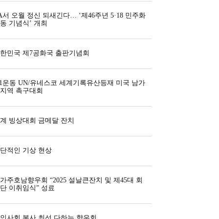
A서 오월 정신 되새긴다… ‘제46주년 5·18 민주화
동 기념식’ 개최
한민국 제7공화국 출판기념회
·1운동 UN/유네스코 세계기록유산등재 미국 남가
지역 촉구대회
계 빙상대회 금메달 잔치
단적인 기상 현상
가주호남향우회 “2025 설날큰잔치 및 제45대 회
단 이취임식” 성료
인사회 봉사 최선 다하는 향우회