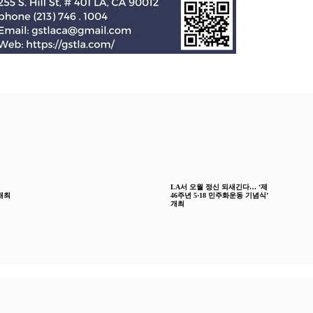
LA서 오월 정신 되새긴다… ‘제
개최
46주년 5·18 민주화운동 기념식’
개최