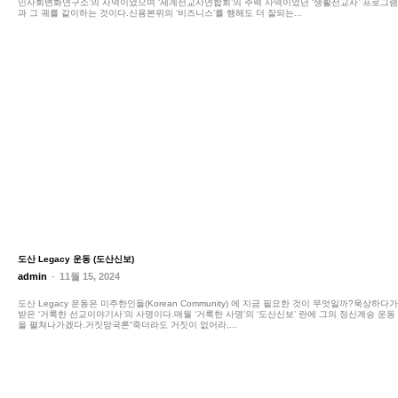
민사회변화연구소’의 사역이었으며 ‘세계선교사연합회’의 주력 사역이었던 ‘생활선교사’ 프로그램
과 그 궤를 같이하는 것이다.신용본위의 ‘비즈니스’를 행해도 더 잘되는...
도산 Legacy 운동 (도산신보)
admin
-
11월 15, 2024
도산 Legacy 운동은 미주한인들(Korean Community) 에 지금 필요한 것이 무엇일까?묵상하다가
받은 ‘거룩한 선교이야기사’의 사명이다.매월 ‘거룩한 사명’의 ‘도산신보’ 란에 그의 정신계승 운동
을 펼쳐나가겠다.거짓망국론“죽더라도 거짓이 없어라,...