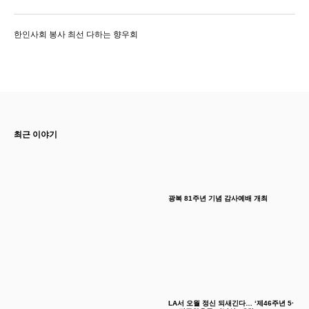
한인사회 봉사 최선 다하는 향우회
최근 이야기
광복 81주년 기념 감사예배 개최
LA서 오월 정신 되새긴다… ‘제46주년 5·