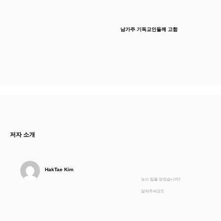
남가주 기독교인들께 고함
저자 소개
HakTae Kim
뉴스 팁을 얻었습니까?
알려주세요![