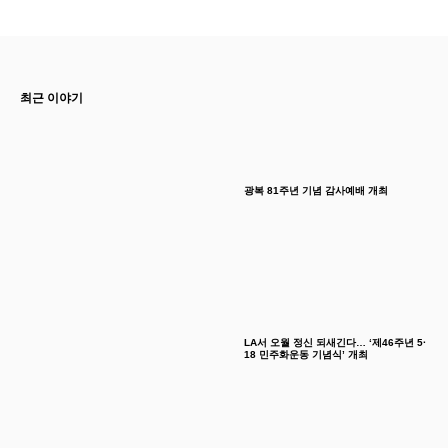
최근 이야기
광복 81주년 기념 감사예배 개최
LA서 오월 정신 되새긴다… ‘제46주년 5·
18 민주화운동 기념식’ 개최