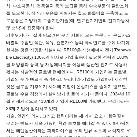
차, 수소자동차, 전동열차 등의 보급을 통해 수송부문의 탈탄소화
를 도모한다. 장거리 수송을 위해서는 철도 화물망을 구축하고 도
로운송은 지양하며 수송기반기술(예, 연료전지기반의 전기자동차
및 선박)에 집중해야 한다.
기후위기에서 살아 남으려면 우리 시회의 모든 부문에서 온실가스
배출의 주범인 석탄, 석유, 천연가스 등의 화석연료를 주여 나가야
한다는 것은 자명한 사실이다. RE100은 재생에너지 전기(Renewa
ble Electricity) 100%의 약자로 기업 활동에 필요한 전력의 100%
를 태양광과 풍력 등 재생에너지를 이용해 생산된 전기로 사용하
겠다는 자발적인 글로벌 캠페인이다. RE100에 가입하는 글로벌
기업의 수가 빠르게 증가하고, 우리나라 기업도 가입하기 시작한
것은 글로벌 기후위기 시대에 기업이 온실가스를 줄이지 않으면,
글로벌 수출 경쟁에서 살아남기 힘들어 지기 때문이다. 2024년 10
월 전세계적으로 433개의 기업이 RE100에 가입했고, 우리나라는
36개 기업이 참여하고 있다.
기술, 인간의 의지, 그리고 협력이라는 세 가지 요소가 합쳐질 때
우리는 반드시 지속 가능한 환경 보호를 해나갈 수 있다. 하나님께
서는 에덴동산이라는 파라다이스를 우리 인류 최초의 서식지로 우