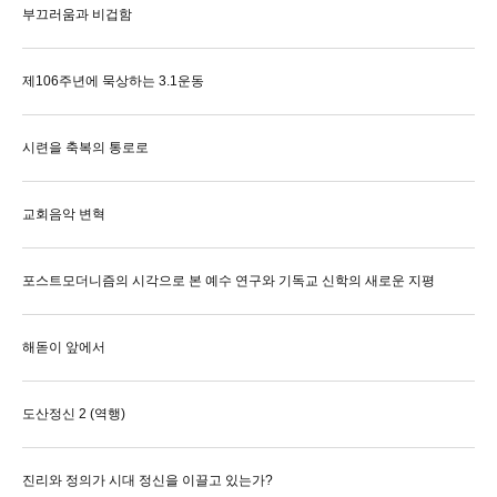
부끄러움과 비겁함
제106주년에 묵상하는 3.1운동
시련을 축복의 통로로
교회음악 변혁
포스트모더니즘의 시각으로 본 예수 연구와 기독교 신학의 새로운 지평
해돋이 앞에서
도산정신 2 (역행)
진리와 정의가 시대 정신을 이끌고 있는가?