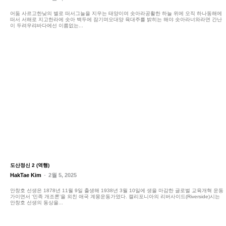
어둠 사르고한낮의 별로 떠서그늘을 지우는 태양이여 솟아라공활한 하늘 위에 오직 하나동해에
떠서 서해로 지고한라에 솟아 백두에 잠기며오대양 육대주를 밝히는 해야 솟아라너와라면 간난
이 두려우랴바다에선 이름없는...
도산정신 2 (역행)
HakTae Kim
-
2월 5, 2025
안창호 선생은 1878년 11월 9일 출생해 1938년 3월 10일에 생을 마감한 글로벌 교육개혁 운동
가이면서 ‘민족 개조론’을 외친 애국 계몽운동가였다. 캘리포니아의 리버사이드(Riverside)시는
안창호 선생의 동상을...