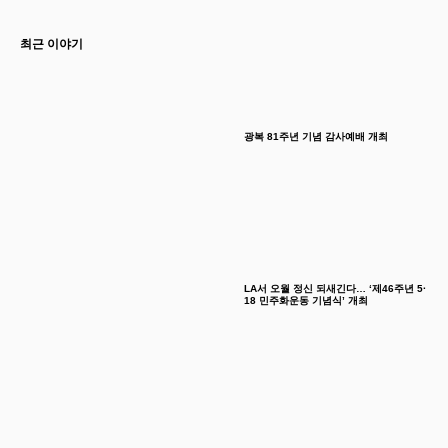
최근 이야기
광복 81주년 기념 감사예배 개최
LA서 오월 정신 되새긴다… ‘제46주년 5·
18 민주화운동 기념식’ 개최