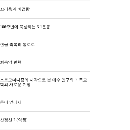
끄러움과 비겁함
106주년에 묵상하는 3.1운동
련을 축복의 통로로
회음악 변혁
스트모더니즘의 시각으로 본 예수 연구와 기독교
학의 새로운 지평
돋이 앞에서
산정신 2 (역행)