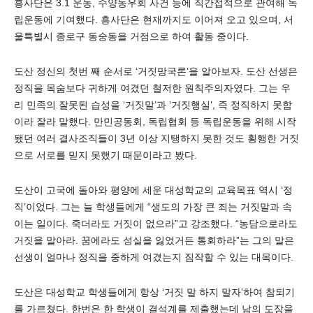
흥사단은 3.1 운동, 수양동우회 사건 등에 직간접적으로 관여해 독
립운동에 기여했다. 흥사단은 현재까지도 이어져 오고 있으며, 서
울특별시 종로구 동숭동을 거점으로 하여 활동 중이다.
도산 정신의 첫번 째 순서로 ‘거짓망국론’을 알아보자. 도산 선생은
정직을 목숨보다 귀하게 여겼던 철저한 원칙주의자였다. 그는 우
리 민족의 잘못된 습성을 ‘거짓말’과 ‘거짓행실’, 즉 정직하지 못함
이라 잘라 말했다. 만민공동회, 독립협회 등 독립운동을 위해 시작
됐던 여러 결사조직들이 3년 이상 지탱하지 못한 것도 횡행한 거짓
으로 서로를 믿지 못했기 때문이라고 봤다.
도산이 고국에 돌아와 평양에 세운 대성학교의 교육목표 역시 ‘정
직’이었다. 그는 늘 학생들에게 “생도의 가장 큰 죄는 거짓말과 속
이는 일이다. 죽더라도 거짓이 없으라”고 강조했다. “농담으로라도
거짓을 말아라. 꿈에라도 성실을 잃었거든 통회하라”는 그의 말은
선생이 얼마나 정직을 중하게 여겼는지 짐작할 수 있는 대목이다.
도산은 대성학교 학생들에게 항상 ‘거짓 말 하지 말자’하여 참되기
를 가르쳤다. 한번은 한 학생이 결석계를 제출했는데 남의 도장을