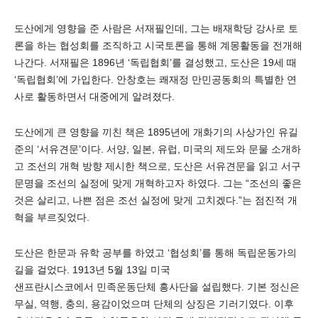
도산에게 영향을 준 사람은 서재필인데, 그는 배재학당 강사로 토
론을 하는 협성회를 조직하고 시국토론을 통해 계몽활동을 전개해
나간다. 서재필은 1896년 ‘독립협회’를 결성했고, 도산은 19세 때
‘독립협회’에 가입한다. 안창호는 쾌재정 만민공동회의 특별한 연
사로 활동하면서 대중에게 알려졌다.
도산에게 큰 영향을 끼친 책은 1895년에 개화기의 사상가인 유길
준의 ‘서유견문’이다. 서양, 일본, 유럽, 미국의 제도와 문물 소개하
고 조선의 개혁 방향 제시한 책으로, 도산은 서유견문을 읽고 서구
문명을 조선의 실정에 맞게 개혁하고자 하였다. 그는 “조선의 좋은
것은 살리고, 나쁜 점은 조선 실정에 맞게 고치겠다.”는 점진적 개
혁을 부르짖었다.
도산은 한문과 유학 공부를 하였고 ‘협성회’를 통해 독립운동가의
길을 걸었다. 1913년 5월 13일 미국
샌프란시스코에서 민족운동단체 흥사단을 설립했다. 기본 정신은
무실, 역행, 충의, 용감이었으며 단체의 상징은 기러기였다. 이후