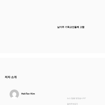
남가주 기독교인들께 고함
저자 소개
HakTae Kim
뉴스 팁을 얻었습니까?
알려주세요![