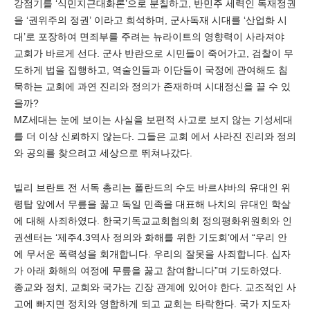
강점기를 ‘식민지근대화론’으로 분칠하고, 반민주 세력인 독재정권
을 ‘권위주의 정권’ 이라고 희석하며, 군사독재 시대를 ‘산업화 시
대’로 포장하여 면죄부를 주려는 뉴라이트의 영향력이 사라져야
교회가 바르게 선다. 군사 반란으로 시민들이 죽어가고, 검찰이 무
도하게 법을 집행하고, 역술인들과 이단들이 국정에 관여해도 침
묵하는 교회에 과연 진리와 정의가 존재하며 시대정신을 끌 수 있
을까?
MZ세대는 눈에 보이는 사실을 보편적 사고로 보지 않는 기성세대
를 더 이상 신뢰하지 않는다. 그들은 교회 에서 사라진 진리와 정의
와 공의를 찾으려고 세상으로 뛰쳐나갔다.
빌리 브란트 전 서독 총리는 폴란드의 수도 바르샤바의 유대인 위
령탑 앞에서 무릎을 꿇고 독일 민족을 대표해 나치의 유대인 학살
에 대해 사죄하였다. 한국기독교교회협의회 정의평화위원회와 인
권센터는 ‘제주4.3역사 정의와 화해를 위한 기도회’에서 “우리 안
에 무서운 폭력성을 회개합니다. 우리의 잘못을 사죄합니다. 십자
가 아래 화해의 여정에 무릎을 꿇고 참여합니다”며 기도하였다.
종교와 정치, 교회와 국가는 긴장 관계에 있어야 한다. 교조적인 사
고에 빠지면 정치와 영합하게 되고 교회는 타락한다. 국가 지도자