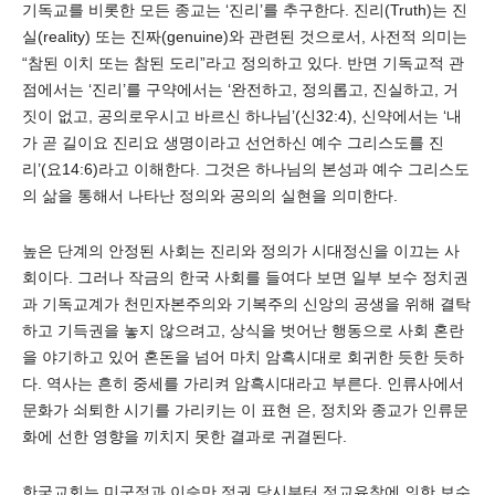
기독교를 비롯한 모든 종교는 ‘진리’를 추구한다. 진리(Truth)는 진
실(reality) 또는 진짜(genuine)와 관련된 것으로서, 사전적 의미는
“참된 이치 또는 참된 도리”라고 정의하고 있다. 반면 기독교적 관
점에서는 ‘진리’를 구약에서는 ‘완전하고, 정의롭고, 진실하고, 거
짓이 없고, 공의로우시고 바르신 하나님’(신32:4), 신약에서는 ‘내
가 곧 길이요 진리요 생명이라고 선언하신 예수 그리스도를 진
리’(요14:6)라고 이해한다. 그것은 하나님의 본성과 예수 그리스도
의 삶을 통해서 나타난 정의와 공의의 실현을 의미한다.
높은 단계의 안정된 사회는 진리와 정의가 시대정신을 이끄는 사
회이다. 그러나 작금의 한국 사회를 들여다 보면 일부 보수 정치권
과 기독교계가 천민자본주의와 기복주의 신앙의 공생을 위해 결탁
하고 기득권을 놓지 않으려고, 상식을 벗어난 행동으로 사회 혼란
을 야기하고 있어 혼돈을 넘어 마치 암흑시대로 회귀한 듯한 듯하
다. 역사는 흔히 중세를 가리켜 암흑시대라고 부른다. 인류사에서
문화가 쇠퇴한 시기를 가리키는 이 표현 은, 정치와 종교가 인류문
화에 선한 영향을 끼치지 못한 결과로 귀결된다.
한국교회는 미군정과 이승만 정권 당시부터 정교유착에 의한 보수