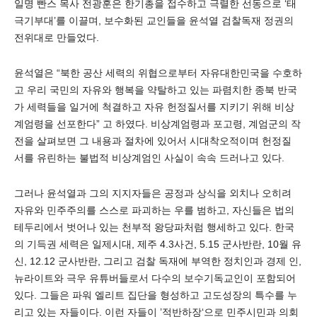
일명 빤스 목사 전광훈은 한기총을 접수하고 극렬한 선동으로 ‘태
극기부대’를 이끌며, 보수화된 교인들을 윤석열 검찰독재 정권의
전위대로 만들었다.
윤석열은 “북한 공산 세력의 위협으로부터 자유대한민국을 수호하
고 우리 국민의 자유와 행복을 약탈하고 있는 파렴치한 종북 반국
가 세력들을 일거에 척결하고 자유 헌정질서를 지키기 위해 비상
계엄령을 선포한다” 고 하였다. 비상계엄령과 포고령, 계엄군의 작
전을 살펴보면 그 내용과 절차에 있어서 시대착오적이며 헌정질
서를 유린하는 불법적 비상계엄인 사실이 속속 드러나고 있다.
그러나 윤석열과 그의 지지자들은 공정과 상식을 외치나 오히려
자유와 민주주의를 스스로 파괴하는 우를 범하고, 자신들은 법의
테두리에서 벗어나 있는 천부적 왕당파처럼 행세하고 있다. 한국
의 기득권 세력은 일제시대, 제주 4.3사건, 5.15 군사반란, 10월 유
신, 12.12 군사반란, 그리고 검찰 독재에 부역한 정치인과 경제 인,
뉴라이트와 극우 유튜버들로서 다수의 보수기독교인이 포함되어
있다. 그들은 파워 엘리트 집단을 형성하고 고도성장의 특수를 누
리고 있는 자들이다. 이런 자들이 ’적반하장‘으로 민주시민과 의회