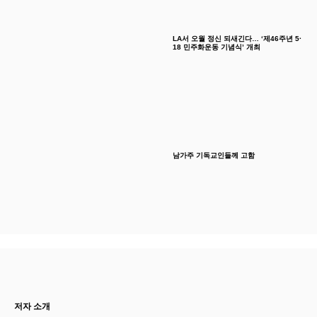
LA서 오월 정신 되새긴다… ‘제46주년 5·
18 민주화운동 기념식’ 개최
남가주 기독교인들께 고함
저자 소개