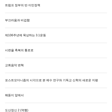
트럼프 정부의 반 이민정책
부끄러움과 비겁함
제106주년에 묵상하는 3.1운동
시련을 축복의 통로로
교회음악 변혁
포스트모더니즘의 시각으로 본 예수 연구와 기독교 신학의 새로운 지평
해돋이 앞에서
도산정신 2 (역행)