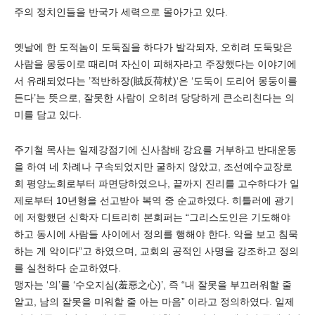
주의 정치인들을 반국가 세력으로 몰아가고 있다.
옛날에 한 도적놈이 도둑질을 하다가 발각되자, 오히려 도둑맞은
사람을 몽둥이로 때리며 자신이 피해자라고 주장했다는 이야기에
서 유래되었다는 ’적반하장(賊反荷杖)‘은 ‘도둑이 도리어 몽둥이를
든다’는 뜻으로, 잘못한 사람이 오히려 당당하게 큰소리친다는 의
미를 담고 있다.
주기철 목사는 일제강점기에 신사참배 강요를 거부하고 반대운동
을 하여 네 차례나 구속되었지만 굴하지 않았고, 조선예수교장로
회 평양노회로부터 파면당하였으나, 끝까지 진리를 고수하다가 일
제로부터 10년형을 선고받아 복역 중 순교하였다. 히틀러에 광기
에 저항했던 신학자 디트리히 본회퍼는 “그리스도인은 기도해야
하고 동시에 사람들 사이에서 정의를 행해야 한다. 악을 보고 침묵
하는 게 악이다”고 하였으며, 교회의 공적인 사명을 강조하고 정의
를 실천하다 순교하였다.
맹자는 ‘의’를 ‘수오지심(羞惡之心)’, 즉 “내 잘못을 부끄러워할 줄
알고, 남의 잘못을 미워할 줄 아는 마음” 이라고 정의하였다. 일제