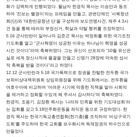
화가 강력하게 진행되었다. 월남자 한경직 목사는 이승만과 동조
하여 ’진보는 빨갱이‘라는 프레임을 만들고, 관변단체인 ’서북청년
회(단)와 ’대한반공청년 단‘을 구성하여 보도연맹사건, 제주 4.3사
건 등을 통해 테러와 부정선거, 학살과 약탈 행위를 조장하였다.
5.16 군사반란이 일어나자 김준곤 목사는 박정희를 위한 국가조찬
기도회를 열고 “군사혁명이 성공한 이유는 하나님이 혁명을 성공
시킨 것이다”라며 축복하였다. 그는 유신이 선포되자 “10월 유신은
실로 세계 정신사적새 물결을 만들고 신명기 28장에 약속된 성서
적 축복을 받을 것이다”라고 하였다.
12.12 군사반란과 5.18 국가폭력으로 정권을 찬탈한 전두환 국가
보위비상대책위원회 상임위원장을 위해 기도회에서는, 전두환을
여호수아에 비교하며 ‘어려운 시기에 막중한 직책을 맡아 사회악
을 제거하고 정화할 수있게 해 주셔서 감사하다’며 축복하였다.
한경직, 조용기, 김장환 목사는 ‘나라와 민족을 위한 기도대성회’라
는 집회를 갖고 5.18민주화운동을 좌익운 동으로 규정하였다. 한
경직 목사는 한국기독교총연합회(한기총)를 조직하여 ‘비상구국기
도회’를 주도하며 한국 교회를 보수화시켜 독재정권의 하수인으로
만들었다.