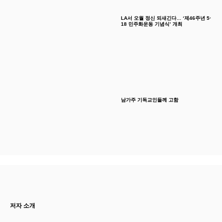
LA서 오월 정신 되새긴다… ‘제46주년 5·
18 민주화운동 기념식’ 개최
남가주 기독교인들께 고함
저자 소개