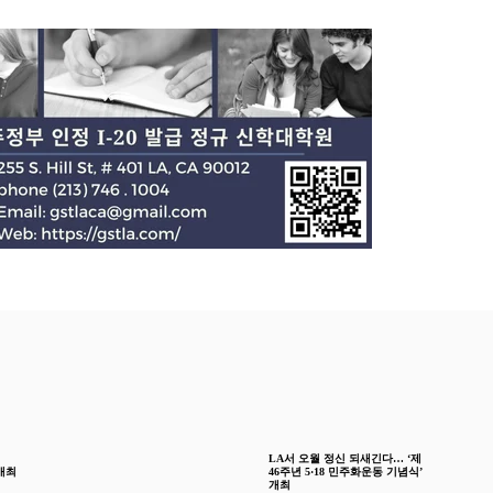
LA서 오월 정신 되새긴다… ‘제
개최
46주년 5·18 민주화운동 기념식’
개최