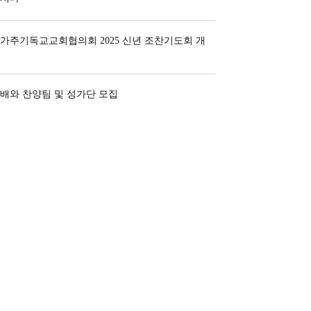
가주기독교교회협의회 2025 신년 조찬기도회 개
배와 찬양팀 및 성가단 모집