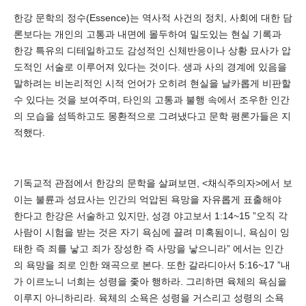
한강 문학의 정수(Essence)는 역사적 사건의 정치, 사회에 대한 담
론보다는 개인의 고통과 내면에 몰두하여 밀도있는 현실 기록과
한강 특유의 디테일하고도 감성적인 신체반응이나 상황 묘사가 압
도적인 서술로 이루어져 있다는 것이다. 생과 사의 경계에 있음을
말하려는 비논리적인 시적 언어가 오히려 현실을 날카롭게 비판할
수 있다는 것을 보여주며, 타인의 고통과 불행 속에서 조우한 인간
의 모습을 섬뜩하고도 몽환적으로 그려냈다고 문학 평론가들은 지
적했다.
기독교적 관점에서 한강의 문학을 살펴보면, <채식주의자>에서 보
이는 불륜과 성묘사는 인간의 억압된 욕망을 자유롭게 표출해야
한다고 한강은 서술하고 있지만, 성경 야고보서 1:14~15 ”오직 각
사람이 시험을 받는 것은 자기 욕심에 끌려 미혹됨이니, 욕심이 잉
태한 즉 죄를 낳고 죄가 장성한 즉 사망을 낳으니라” 에서는 인간
의 욕망을 죄로 인한 왜곡으로 본다. 또한 갈라디아서 5:16~17 ”내
가 이르노니 너희는 성령을 좇아 행하라. 그리하면 육체의 욕심을
이루지 아니하리라. 육체의 소욕은 성령을 거스리고 성령의 소욕