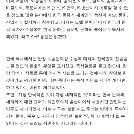
이와 더불어 “화장품도 K-뷰티, 음식은 K-푸드, 클래식 음악계에도
K-클래식, 무용계에는 K-댄스, K-건축, K-방산까지 이루말 할 수 없
을 정도로 많은 분야에서 한국 문화가 세계인의 정신과 예술, 문화,
산업계에 철저하게 침투했고, 이제는 노벨 문학상 마저 한국의 한
강 작가가 수상하여 한국 문화는 글로벌 문화의 중심에 우뚝서게
되었다.”라고 AFP 통신은 밝혔다.
한국 국내에서는 한강 노벨문학상 수상에 대하여 전국민이 전율을
느낄 정도의 환호와 환영을 표시했고, 독서열풍을 몰고 왔으며, 한
강 작가가 작품을 통해 역사적 사실을 드러낸 것에 대해 진일보 한
것이라고 평가한 반면, 다른 쪽에서는 특정 이념을 지나치게 대변
하고 있다는 비판이 제기되었다.
또한, “가장 한국적인 것이 가장 세계적인 것”이라는 한국 문화의
세계화에 대한 표어가 식민주의적 발상이어서 사용하면 안된다는
반론도 제기되었다. 이는 서구는 ‘보편’이고 우리는 변방의 ‘특수’이
기 때문에, ‘특수’도 서구가 인정하면 ‘보편적’, 즉 ‘세계적’이 될 수
있다는 것은 포스트 식민주의 사고라는 것이다.